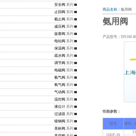
安全阀
系列
商品名称：
氨用阀
止回阀
系列
氨用阀
截止阀
系列
减压阀
系列
旋塞阀
系列
产品型号：DN100.4
电站阀
系列
保温阀
系列
疏水阀
系列
调节阀
系列
电磁阀
系列
氨气阀
系列
氧气阀
系列
气动阀
系列
温控阀
系列
液位计
系列
性能参数：
过滤器
系列
锻钢阀
系列
型号
通径（
美标阀
系列
15
Q41F-16
真空阀
系列