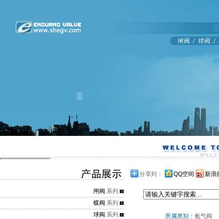
分享到：
QQ空间
新浪
闸阀
系列
蝶阀
系列
球阀
系列
所属类别：
氨气阀