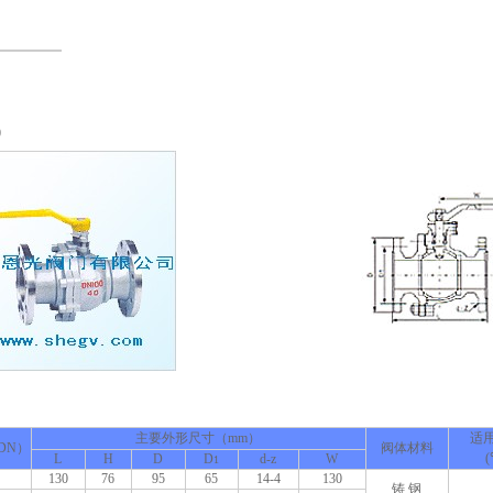
0
主要外形尺寸（mm）
适
DN）
阀体材料
(
L
H
D
D
d-z
W
1
130
76
95
65
14-4
130
铸 钢