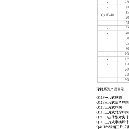
-
25
-
30
15
Q41F-40
20
-
25
-
32
-
40
-
50
-
65
-
80
-
10
-
12
-
15
-
20
-
25
-
30
球阀
系列产品目录
:
Q11F一片式球阀
Q11F三片式法兰球阀
Q11F三片式球阀
Q11F三片式对焊球阀
Q71F/H超薄型对夹
Q11F三片式承插焊
Q41H/W锻钢三片式