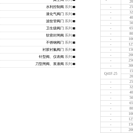
20
水利控制阀
系列
-
25
-
32
液化气阀门
系列
-
40
波纹管阀门
系列
-
50
卫生级阀门
系列
-
65
-
80
软密封闸阀
系列
-
10
不锈钢阀门
系列
-
12
衬胶衬氟阀门
系列
-
15
-
20
针型阀、仪表阀
系列
-
25
刀型闸阀、浆液阀
系列
-
30
15
Q41F-25
20
-
25
-
32
-
40
-
50
-
65
-
80
-
10
-
12
-
15
-
20