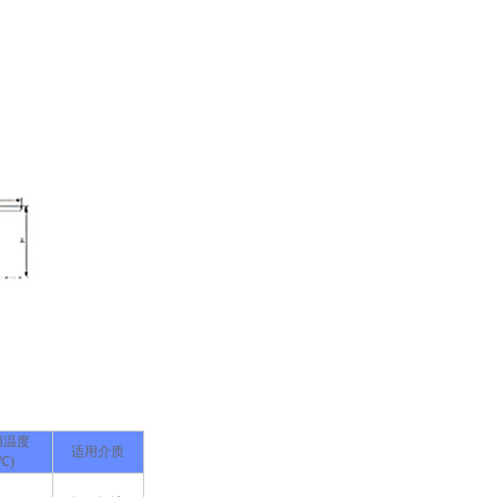
用温度
适用介质
℃)