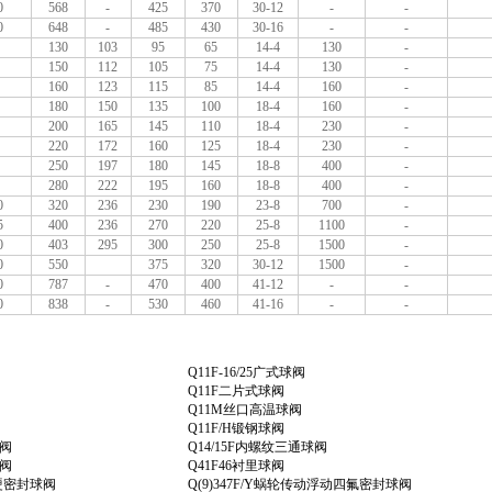
0
568
-
425
370
30-12
-
-
0
648
-
485
430
30-16
-
-
130
103
95
65
14-4
130
-
150
112
105
75
14-4
130
-
160
123
115
85
14-4
160
-
180
150
135
100
18-4
160
-
200
165
145
110
18-4
230
-
220
172
160
125
18-4
230
-
250
197
180
145
18-8
400
-
280
222
195
160
18-8
400
-
0
320
236
230
190
23-8
700
-
5
400
236
270
220
25-8
1100
-
0
403
295
300
250
25-8
1500
-
0
550
375
320
30-12
1500
-
0
787
-
470
400
41-12
-
-
0
838
-
530
460
41-16
-
-
Q11F-16/25广式球阀
Q11F二片式球阀
Q11M丝口高温球阀
Q11F/H锻钢球阀
球阀
Q14/15F内螺纹三通球阀
球阀
Q41F46衬里球阀
硬密封球阀
Q(9)347F/Y蜗轮传动浮动四氟密封球阀