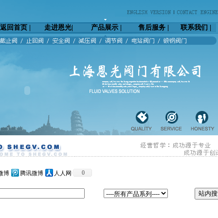
返回首页
|
走进恩光
|
产品展示 |
售后服务 |
联系我们 |
0
微博
腾讯微博
人人网