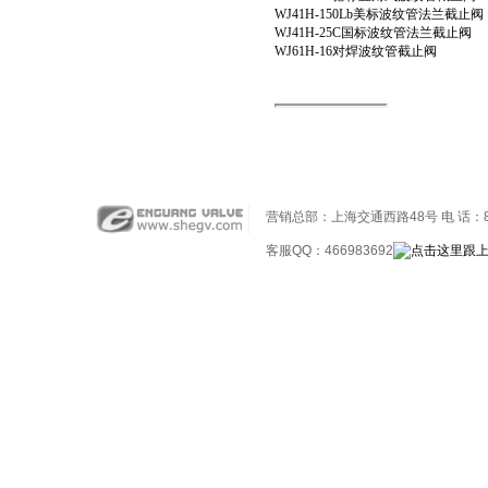
WJ41H-150Lb美标波纹管法兰截止阀
WJ41H-25C国标波纹管法兰截止阀
WJ61H-16对焊波纹管截止阀
营销总部：上海交通西路48号 电 话：86-02
客服QQ：466983692