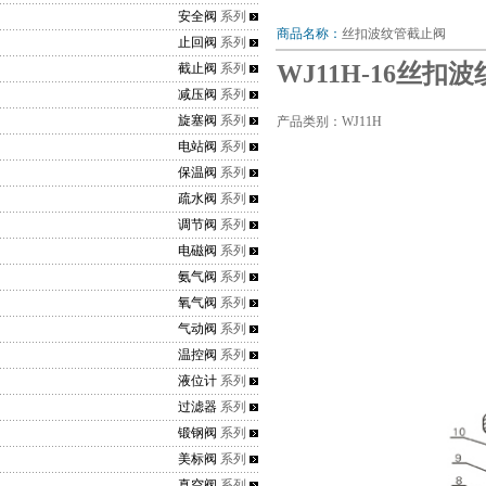
安全阀
系列
商品名称：
丝扣波纹管截止阀
止回阀
系列
WJ11H-16丝扣
截止阀
系列
减压阀
系列
旋塞阀
系列
产品类别：WJ11H
电站阀
系列
保温阀
系列
疏水阀
系列
调节阀
系列
电磁阀
系列
氨气阀
系列
氧气阀
系列
气动阀
系列
温控阀
系列
液位计
系列
过滤器
系列
锻钢阀
系列
美标阀
系列
真空阀
系列