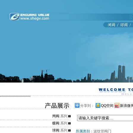
分享到：
QQ空间
新浪微
闸阀
系列
蝶阀
系列
球阀
系列
所属类别：
波纹管阀门